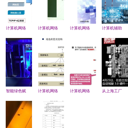
计算机网络
计算机网络
计算机网络
计算机辅助
重磅来袭
技术的开发
技术 基础
制造与计算
一文让你拨
基础理论与
与开发的行
机网络技术
开迷雾，直
实践路径探
业新征程
的融合与开
击网络原理
微
——评析成
发应用
先海第2版
专著的核心
价值
智能绿色赋
计算机网络
计算机网络
从上海工厂
能 计算机
原理笔记
应用层架构
到特斯拉的
网络技术如
精整理 | 第
与关键服务
下一城 计
何助力制造
六章 应用
分析
算机网络技
强省建设
层 计算机
术的开发与