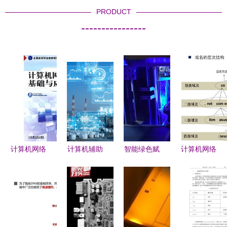
PRODUCT
----------------
计算机网络
计算机辅助
智能绿色赋
计算机网络
技术 基础
制造与计算
能 计算机
原理笔记
与开发的行
机网络技术
网络技术如
精整理 | 第
业新征程
的融合与开
何助力制造
六章 应用
——评析成
发应用
强省建设
层 计算机
先海第2版
网络技术的