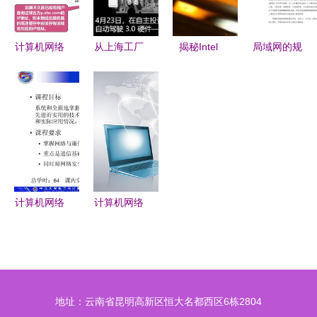
专著的核心
核心枢纽
价值
计算机网络
从上海工厂
揭秘Intel
局域网的规
应用层架构
到特斯拉的
CPU制造工
划设计毕业
与关键服务
下一城 计
厂:生化危
设计———
分析
算机网络技
机即视感与
基于计算机
术的开发与
计算机网络
网络技术的
赋能
技术的开发
开发与实践
计算机网络
计算机网络
技术绪论
技术 连接
从互联到智
世界的无形
能，开发者
桥梁
的技术演进
地址：云南省昆明高新区恒大名都西区6栋2804
之路