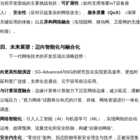
当前开发面临的主要挑战包括：
可扩展性
（如何支撑海量IoT设备接
入）、
安全性
（应对日益复杂的网络攻击）、
服务质量（QoS）
（保障
关键应用的体验）以及
异构网络融合
（实现固网、移动网、卫星网的无缝
衔接）。
四、未来展望：迈向智能化与融合化
下一代网络技术的开发呈现出清晰趋势：
向更高性能演进
：5G-Advanced与6G的研究旨在实现更高速率、更低时
延和更广连接，支撑全息通信、元宇宙等前沿应用。
与计算深度融合
：边缘计算将计算能力下沉至网络边缘，减少延迟，缓解
云端压力；“算力网络”试图将分布式的计算、存储、网络资源进行一体化
调度。
网络智能化
：引入人工智能（AI）与机器学习（ML），实现网络的自动
运维、故障预测、流量优化和安全防御，构建“自驱动网络”。
安全内生化
：“零信任”架构、拟态防御等新安全理念与技术，正被深度集